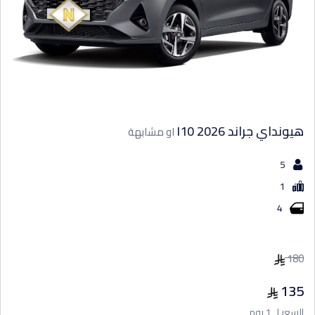
هيونداي جراند I10 2026
او مشابهة
5
1
4
180
135
السعر لـ 1 يوم