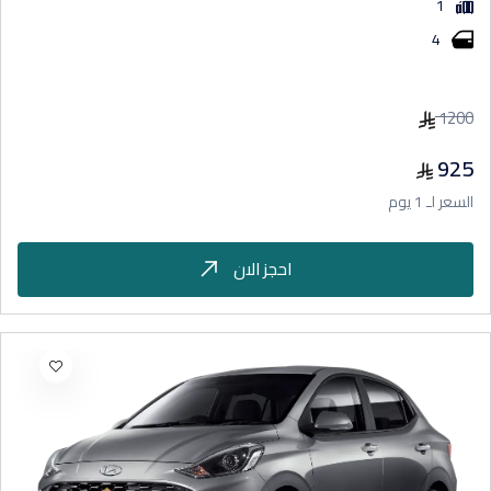
1
4
1200
925
السعر لـ 1 يوم
احجز الان