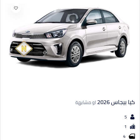
لكزس
جينسيس
السعر
500
-
0
بحث
كيا بيجاس 2026
او مشابهة
5
1
4