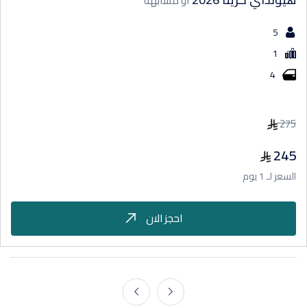
او مشابهة
5
1
4
275
245
السعر لـ 1 يوم
احجز الان