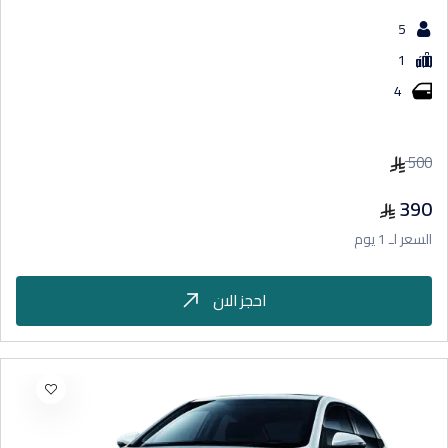
5
1
4
500
390
السعر لـ 1 يوم
احجز الان