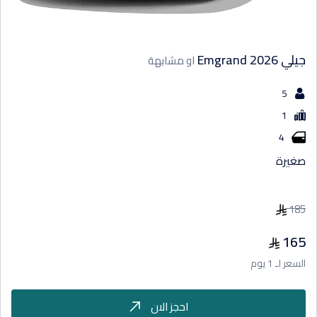
جيلي Emgrand 2026
او مشابهة
5
1
4
صغيرة
185
165
السعر لـ 1 يوم
احجز الان