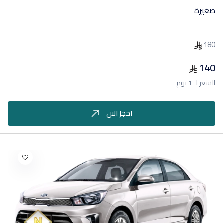
صغيرة
180
140
السعر لـ 1 يوم
احجز الان