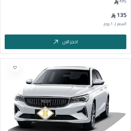
175
135
السعر لـ 1 يوم
احجز الان