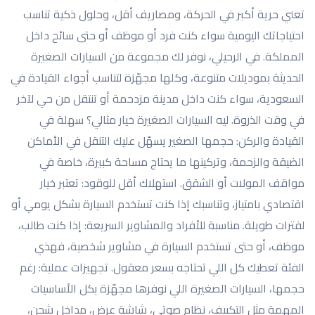
تعني حرية أكبر في الحركة، ومصاريف أقل، وحلول ذكية تناسب
اتصل بنا
احتياجاتك اليومية سواء كنت فرد أو موظف أو حتى سائح داخل
المملكة. في الرحيلي، نوفر لك مجموعة من السيارات الصغيرة
الحديثة بموديلات متنوعة، وكلها مجهّزة لتناسب أجواء القيادة في
السعودية، سواء كنت داخل مدينة مزدحمة أو تنتقل من حي لآخر
في وقت الذروة. ليه السيارات الصغيرة خيار مثالي؟ سهلة في
القيادة والركن: حجمها الصغير يسهّل عليك التنقل في الأماكن
الضيقة والزحمة، وتركينها ما يحتاج مساحة كبيرة، خاصة في
مواقف المولات أو الشقق. استهلاك أقل للوقود: تعتبر خيار
اقتصادي بامتياز، وتناسبك إذا كنت تستخدم السيارة بشكل يومي أو
لفترات طويلة. مناسبة للأفراد والمشاوير السريعة: إذا كنت طالب،
موظف، أو حتى تستخدم السيارة في مشاوير شخصية، فهذي
الفئة تعطيك كل اللي تحتاجه بسعر معقول. تجهيزات عملية: رغم
حجمها، السيارات الصغيرة اللي نوفرها مجهّزة بكل الأساسيات
المهمة مثل التكييف، نظام صوتي، شاشة عرض، مداخل شحن،