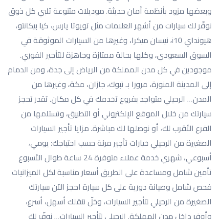
وبعضها مزود بأنظمة أمان حديثة. موديلات متنوعة تلبي كل ذوق
نوفّر لك سيارات من أشهر العلامات مثل تويوتا يارس، كيا بيكانتو،
هيونداي i10، نيسان ميكرا، وغيرها من السيارات الموثوقة في
السوق السعودي، وكلها بحالة ممتازة وجاهزة للتأجير الفوري.
موجودين في كل مدن المملكة من الرياض إلى جدة، ومن الدمام
إلى المدينة المنورة، مرورا بـ تبوك، جازان، مكة، وغيرها من
المدن… الرحيلي متواجد بفروع تخدمك في كل مكان. تقدر تحجز
سيارتك من خلال الموقع الإلكتروني أو التطبيق، وتستلمها من
الفرع الأقرب لك، أو نوصلها لك مباشرة. مزايا تأجير السيارات
الصغيرة من الرحيلي خيارات تأجير مرنة حسب احتياجك: يومي،
أسبوعي، شهري خدمة عملاء متوفرة 24 ساعة طوال الأسبوع
تأمين شامل ومساعدة على الطريق أسعار مناسبة لكل الميزانيات
فحص شامل وصيانة دورية على كل سيارة احجز الآن سيارتك
الصغيرة من الرحيلي لتأجير السيارات، وخلّ تنقلك أسهل، أسرع،
وأوفر داخل مدن المملكة. الرحيلي لتأجير السيارات… نوفّر لك