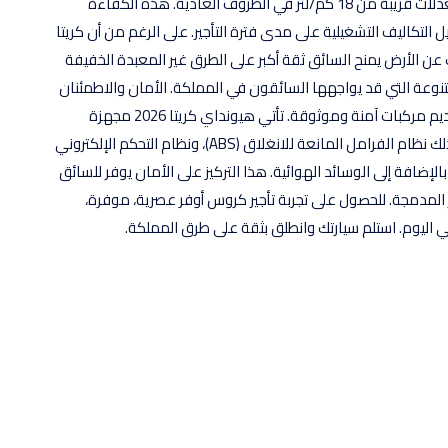
السيارة رائدة في كفاءة استهلاك الوقود، حيث تحقق معدلات قريبة من 18 كم/لتر في الظروف العادية. هذه الكفاءة
 التكاليف التشغيلية على مدى فترة التأجير. على الرغم من أن كريتا
 عن الأرض يمنح السائق ثقة أكبر على الطرق غير المعبدة الخفيفة
نوعة التي قد يواجهها السائقون في المملكة. الأمان والاطمئنان
في أسطول الرحيلي في "الرحيلي لتأجير السيارات"، نلتزم بتقديم مركبات آمنة وموثوقة. تأتي هيونداي كريتا 2026 مجهزة
بمجموعة شاملة من أنظمة السلامة القياسية، بما في ذلك نظام الفرامل المانعة للانغلاق (ABS)، ونظام التحكم الإلكتروني
عات، بالإضافة إلى الوسائد الهوائية. هذا التركيز على الأمان يوفر للسائق
ر المدمجة. للحصول على تجربة تأجير كروس أوفر عصرية، موفرة،