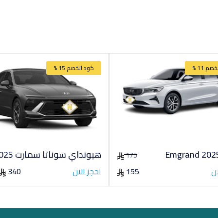
م 11 %
كود الخصم 15 %
هيونداي سوناتا سمارت 2025
175
ان
155
احجز الان
340