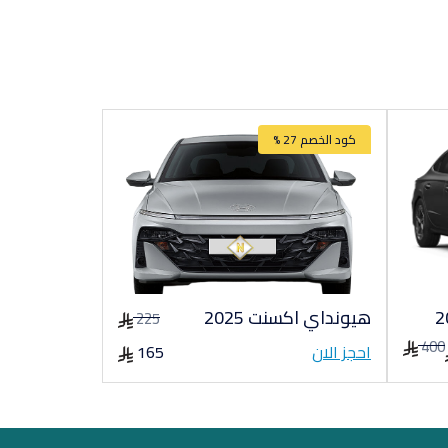
كود الخصم 27 %
هيونداي اكسنت 2025
225
400
احجز الان
165