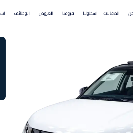
حن
المقالات
اسطولنا
فروعنا
العروض
الوظائف
اتص