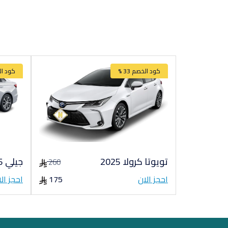
كود الخصم 33 %
كود الخص
تويوتا كرولا 2025
جيلي Emgrand 2025
260
احجز الان
175
احجز ال