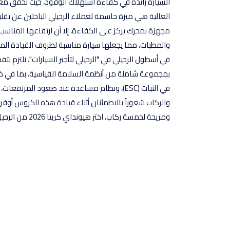
العالية هي ميزة حاسمة لعملاء الرحيلي الباحثين عن تقليل
مجهزة بمحرك يركز على الكفاءة، إلا أن ارتفاعها المناسب
والمطبات، مما يجعلها سيارة مناسبة لظروف القيادة المت
في الثبات (ESC)، ونظام مساعدة عند صعود المرتف
والركاب شعوراً بالاطمئنان أثناء قيادة هذه الكروس أوف
ومريحة لخمسة ركاب، اختر هيونداي كريتا 2026 من الرحيلي اليوم. استلم سيارتك وانطلق بثقة على طرق المملكة.