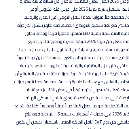
المملكة العربية السعودية، تمثل سيارة هيونداي كريتا موديل 2026 الخيار الأمثل للعملاء الباحثين عن سيارة عائلية صغيرة
الحجم تجمع بين الارتفاع عن الأرض والأناقة الحضرية وكفاءة التشغيل. تتربع كريتا 2026 على عرش فئة الكروس أوفر
"، مقدمةً حلاً متوازناً يخدم التنقل اليومي في المدن والرحلات
2 بتصميم خارجي مُحدّث يتماشى مع لغة تصميم هيونداي الحديثة، حيث تظهر بشكل أكثر جرأة
وحدّة. الشبك الأمامي العريض والمنحوت والمصابيح الأمامية المنقسمة بتقنية LED تمنحها مظهراً فريداً وجذاباً، يتجاوز
توقعات سيارة في فئتها السعرية. هذه اللمسات التصميمية تجعل من كريتا 2026 مركبة عصرية ومقبولة لدى جميع
 المقصورة: مساحة ذكية وتقنيات في المتناول على الرغم من حجمها
تصميم مقصورة هيونداي كريتا 2026 بذكاء لتوفير مساحة رحبة لخمسة ركاب بالغين ومساحة تخزين جيدة نسبياً
لداخلي كان على الوظيفية والراحة، حيث تم تزويد المقصورة بمواد
تينة وعملية. من الناحية التكنولوجية، تضفي كريتا 2026 قيمة كبيرة على تجربة القيادة عبر تجهيزات متقدمة. من المتوقع أن
يأتي الطراز بشاشة معلومات وترفيه كبيرة الحجم، تدعم التكامل السلس مع Apple CarPlay و Android Auto. كما تتوفر ميزات
هواء فعال (قد يكون أوتوماتيكياً في بعض الفئات) مع فتحات
بالإضافة إلى خيارات شحن متعددة، وحتى شاحن لاسلكي للهاتف
ف الاقتصادية هو ما يجعل كريتا خياراً عملياً ومحبوباً. كفاءة الأداء:
اقتصاد متفوق وموثوقية في القيادة تعتمد هيونداي كريتا 2026 على محرك 4 أسطوانات بسعة 1.5 لتر، يولد قوة تبلغ
حوالي 115 حصاناً. هذا المحرك، المقترن بناقل حركة أوتوماتيكي من نوع CVT (ناقل الحركة المتغير باستمرار)، يضمن أن تكون