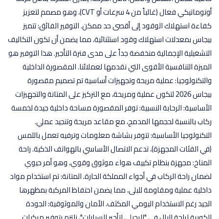
أوتوماتيكي فعال (غالباً من 4 سرعات أو CVT)، وهو مصمم لتعزيز
كفاءة استهلاك الوقود إلى أقصى حد ممكن. التوفير الفائق: تتميز
بيجاس بمعدلات استهلاك وقود استثنائية، مما يضمن أن تكون التكاليف
التشغيلية الإجمالية منخفضة جداً على مدى فترة التأجير. هذا التوفير هو
الميزة التنافسية الأقوى التي نقدمها لعملائنا. المقصورة الداخلية
والتكنولوجيا: عملية مريحة وتجهيزات أساسية تم تصميم مقصورة
بيجاس 2026 لتكون عملية ومريحة، مع التركيز على المتانة والتجهيزات
الأساسية: الرحابة النسبية: توفر المقصورة مساحة داخلية جيدة لخمسة
ركاب بالنسبة لحجمها المدمج، مع مقاعد مريحة وتنجيد عملي.
التكنولوجيا الأساسية: تتوفر بشاشة معلومات وترفيه تعمل باللمس
(في الفئات المجهزة)، تدعم الاتصال الأساسي بالهواتف الذكية. راحة
المناخ: مجهزة بنظام تكييف هواء موثوق وقوي، وهو أمر حيوي
لضمان راحة الركاب في أجواء المملكة الحارة. المتانة: تم استخدام مواد
داخلية عملية ومقاومة للبلى، مما يضمن احتفاظ المركبة بمظهرها
الجيد رغم الاستخدام اليومي المكثف. الأمان والموثوقية: الجودة
الكورية لراحة البال في "الرحيلي لتأجير السيارات"، نلتزم بتوفير مركبات