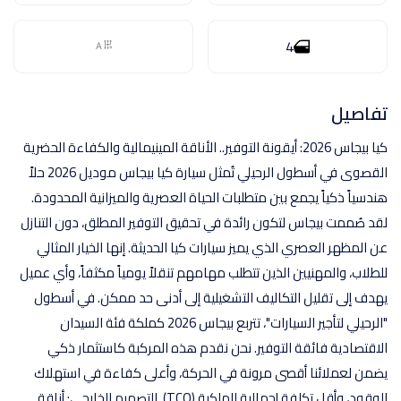
اتصل بنا
4
تفاصيل
كيا بيجاس 2026: أيقونة التوفير.. الأناقة المينيمالية والكفاءة الحضرية
القصوى في أسطول الرحيلي تُمثل سيارة كيا بيجاس موديل 2026 حلاً
هندسياً ذكياً يجمع بين متطلبات الحياة العصرية والميزانية المحدودة.
لقد صُممت بيجاس لتكون رائدة في تحقيق التوفير المطلق، دون التنازل
عن المظهر العصري الذي يميز سيارات كيا الحديثة. إنها الخيار المثالي
للطلاب، والمهنيين الذين تتطلب مهامهم تنقلاً يومياً مكثفاً، وأي عميل
يهدف إلى تقليل التكاليف التشغيلية إلى أدنى حد ممكن. في أسطول
"الرحيلي لتأجير السيارات"، تتربع بيجاس 2026 كملكة فئة السيدان
الاقتصادية فائقة التوفير. نحن نقدم هذه المركبة كاستثمار ذكي
يضمن لعملائنا أقصى مرونة في الحركة، وأعلى كفاءة في استهلاك
الوقود، وأقل تكلفة إجمالية للملكية (TCO). التصميم الخارجي: أناقة