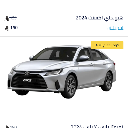
هيونداي اكسنت 2024
195
احجز الان
150
كود الخصم 26 %
تويوتا يارس Y بلس 2024
190