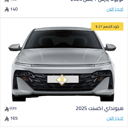
احجز الان
140
كود الخصم 27 %
هيونداي اكسنت 2025
225
احجز الان
165