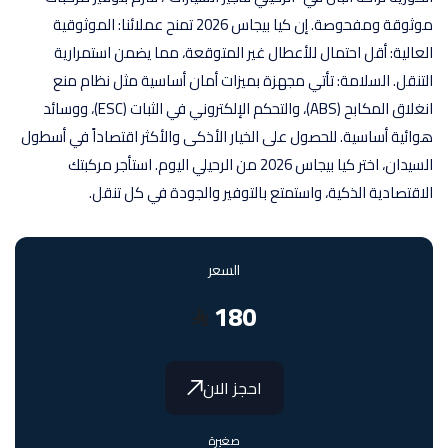
موثوقة ومفحوصة. إن كيا بيجاس 2026 تمنح عملائنا: الموثوقية
العالية: أقل احتمال للأعطال غير المتوقعة، مما يضمن استمرارية
التنقل. السلامة: تأتي مجهزة بميزات أمان أساسية مثل نظام منع
انغلاق المكابح (ABS)، والتحكم الإلكتروني في الثبات (ESC)، ووسائد
هوائية أساسية. للحصول على الخيار الأذكى والأكثر اقتصاداً في أسطول
السيدان، اختر كيا بيجاس 2026 من الرحيلي اليوم. استأجر مركبتك
الاقتصادية الذكية، واستمتع بالتوفير والجودة في كل تنقل.
السعر
180
احجز الان
صغيرة