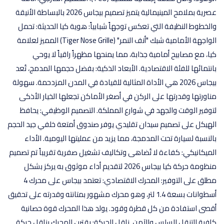
عصرية بملامح المينيمالية يتميز تصميم بيجاس 2026 بالبساطة الأنيقة
والخطوط النظيفة التي تعكس توجهاً شبابياً: هوية كيا الحديثة: تحمل
الواجهة الأمامية شبك "أنف النمر" (Tiger Nose Grille) المميز لعلامة
كيا، مع مصابيح أمامية جذابة، مما يمنحها مظهراً راقياً لا يوحي
بانتمائها للفئة الاقتصادية. الأبعاد الذكية: بفضل حجمها المدمج، تُعد
بيجاس 2026 هي الأداة المثالية للقيادة في المدن المزدحمة. سهولة
مناورتها وقدرتها على الركن في أصغر الأماكن تجعلها الخيار الأذكى
لتوفير الوقت والجهد في شوارع المملكة. التصميم الوظيفي: يحافظ
الهيكل على تصميم سيدان تقليدي يوفر صندوق أمتعة خلفي جيد الحجم
بالنسبة لسيارة تحت المدمجة، مما يزيد من عمليتها اليومية. الأداء
الميكانيكي: كفاءة لا تُضاهى وتكاليف تشغيل صفرية تقريباً تم تصميم
منظومة حركة كيا بيجاس 2026 لتقديم أداء موثوق به يركز بشكل
مطلق على التوفير: المحرك الاقتصادي: تعتمد بيجاس على محرك 4
أسطوانات بسعة 1.4 لتر، وهو محرك مشهور بمتانته وقدرته على تحقيق
أقصى استفادة من كل قطرة وقود. يولد هذا المحرك قوة حصانية
كافية للتنقل السلس والآمن. ناقل الحركة: يقترن المحرك بناقل حركة