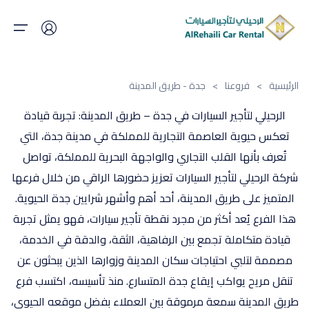
الرئيسية
>
فروعنا
>
جدة - طريق المدينة
الرئيسية
الرحيلي لتأجير السيارات في جدة – طريق المدينة: تجربة قيادة
من نحن
تعكس حيوية العاصمة التجارية للمملكة في مدينة جدة، التي
تُعرف بأنها القلب التجاري والواجهة البحرية للمملكة، تواصل
المقالات
شركة الرحيلي لتأجير السيارات تعزيز حضورها الراقي من خلال فرعها
المتميز على طريق المدينة، أحد أهم وأشهر شرايين جدة الحيوية.
اسطولنا
هذا الفرع يُعد أكثر من مجرد نقطة تأجير سيارات، فهو يمثل تجربة
فروعنا
قيادة متكاملة تجمع بين الرفاهية، الثقة، والدقة في الخدمة،
مصممة لتلبي احتياجات سكان المدينة وزوارها الذين يبحثون عن
العروض
تنقل مريح يواكب إيقاع جدة المتسارع. منذ تأسيسه، اكتسب فرع
طريق المدينة سمعة مرموقة بين العملاء بفضل موقعه الحيوي،
الوظائف