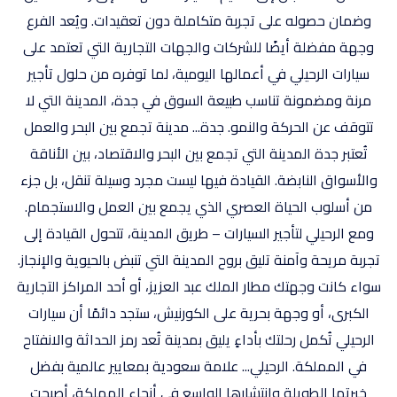
وضمان حصوله على تجربة متكاملة دون تعقيدات. ويُعد الفرع
وجهة مفضلة أيضًا للشركات والجهات التجارية التي تعتمد على
سيارات الرحيلي في أعمالها اليومية، لما توفره من حلول تأجير
مرنة ومضمونة تناسب طبيعة السوق في جدة، المدينة التي لا
تتوقف عن الحركة والنمو. جدة... مدينة تجمع بين البحر والعمل
تُعتبر جدة المدينة التي تجمع بين البحر والاقتصاد، بين الأناقة
والأسواق النابضة. القيادة فيها ليست مجرد وسيلة تنقل، بل جزء
من أسلوب الحياة العصري الذي يجمع بين العمل والاستجمام.
ومع الرحيلي لتأجير السيارات – طريق المدينة، تتحول القيادة إلى
تجربة مريحة وآمنة تليق بروح المدينة التي تنبض بالحيوية والإنجاز.
سواء كانت وجهتك مطار الملك عبد العزيز، أو أحد المراكز التجارية
الكبرى، أو وجهة بحرية على الكورنيش، ستجد دائمًا أن سيارات
الرحيلي تُكمل رحلتك بأداءٍ يليق بمدينة تُعد رمز الحداثة والانفتاح
في المملكة. الرحيلي... علامة سعودية بمعايير عالمية بفضل
خبرتها الطويلة وانتشارها الواسع في أنحاء المملكة، أصبحت