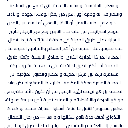
وأسعاره التنافسية، وأساليب الخدمة التي تجمع بين البساطة
اتصل بنا
والاحتراف. إنه وجهة أولى لكل من يقدّر الوقت، الجودة، والأداء
— سواء في رحلات العمل أو التنقل اليومي أو السفر بين المدن.
موقع استراتيجي في قلب جدة النابض يقع فرع الرحيلي لتأجير
السيارات على طريق المدينة في منطقة استراتيجية تربط شمال
جدة بجنوبها، على مقربة من أهم المعالم والمرافق الحيوية مثل
المطار، المراكز التجارية الكبرى، والفنادق الرئيسية. ويُعتبر طريق
المدينة أحد أكثر الطرق استخدامًا في جدة، حيث يشهد حركة
مستمرة تربط بين مركز المدينة والمطار والطرق المؤدية إلى
المدينة المنورة ومكة المكرمة. اختيار هذا الموقع لم يكن وليد
الصدفة، بل هو ترجمة لرؤية الرحيلي في أن تكون دائمًا حاضرة في
مواقع الحركة والنشاط، لتمنح العملاء تجربة تأجير سريعة وسهلة،
تعكس مفهوم “التنقل بلا عناء”. أسطول سيارات متجدد يواكب كل
الأذواق تُعرف جدة بتنوع سكانها وزوارها — من رجال الأعمال
والسياح إلى العائلات والمقيمين — ولهذا جاء أسطول الرحيلي في