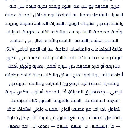
طريق المدينة ليواكب هذا التنوع ويقدم تجربة قيادة لكل فئة:
السيارات الاقتصادية: مناسبة للقيادة اليومية داخل المدينة، عملية
واقتصادية في استهلاك الوقود. السيارات العائلية: فسيحة ومريحة
وآمنة، مصممة لتناسب رحلات العائلة والتنقلات الطويلة. السيارات
الفاخرة: لعشاق التفاصيل الراقية والأداء العالي في القيادة،
مثالية للاجتماعات والمناسبات الخاصة. سيارات الدفع الرباعي SUV:
قوية ومتعددة الاستخدامات، مثالية للرحلات الطويلة على الطرق
السريعة أو خارج المدينة. كل سيارة تُفحص بعناية وتُجهّز بأحدث
أنظمة الأمان والراحة لتمنح السائق والركاب تجربة قيادة مطمئنة
ومتميزة. خدمة راقية تجمع بين الاحتراف وسلاسة التجربة في
الرحيلي – جدة (طريق المدينة)، تُدار الخدمة بأسلوب يعكس هوية
الشركة القائمة على الدقة والمرونة. الفريق هناك مدرب على
التعامل باحتراف مع مختلف أنواع العملاء، ويُولي اهتمامًا خاصًا
بالتفاصيل الدقيقة التي تصنع الفارق في تجربة التأجير. كل خطوة
— من الاستقبال إلى تسليم السيارة — تهدف إلى راحة العميل