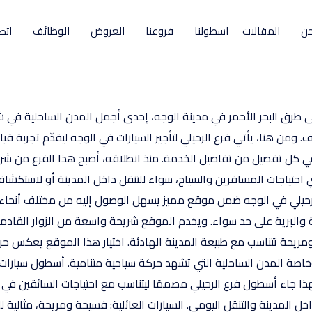
حن
المقالات
اسطولنا
فروعنا
العروض
الوظائف
اتص
على طرق البحر الأحمر في مدينة الوجه، إحدى أجمل المدن الساحلية في 
ومن هنا، يأتي فرع الرحيلي لتأجير السيارات في الوجه ليقدّم تجربة ق
في كل تفصيل من تفاصيل الخدمة. منذ انطلاقه، أصبح هذا الفرع من شركة
 احتياجات المسافرين والسياح، سواء للتنقل داخل المدينة أو لاستكشاف
لرحيلي في الوجه ضمن موقع مميز يسهل الوصول إليه من مختلف أنحاء ا
ية والبرية على حد سواء. ويخدم الموقع شريحة واسعة من الزوار القادمي
ومريحة تتناسب مع طبيعة المدينة الهادئة. اختيار هذا الموقع يعكس 
صة المدن الساحلية التي تشهد حركة سياحية متنامية. أسطول سيارات ي
ا جاء أسطول فرع الرحيلي مصممًا ليتناسب مع احتياجات السائقين في هذ
خل المدينة والتنقل اليومي. السيارات العائلية: فسيحة ومريحة، مثالية ل