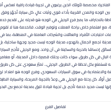
ن الوجه والمدن القريبة بأداء قوي وثبات عالٍ. كل سيارة تُجهّز وفق
طة بالاحتراف ما يميز فرع الرحيلي في الوجه هو قدرته على تقديم خدم
 مع اهتمام خاص براحة العملاء وتوفير الوقت. فالخدمة هنا لا تقوم ف
ت احتياجات الأفراد والعائلات والشركات العاملة في المنطقة، بما في
دينة تجمع الجمال بالهدوء مدينة الوجه ليست مجرد وجهة ساحلية، بل لوح
ائق إحساسًا بالحرية والسكينة في آن واحد. ومع الرحيلي لتأجير السيار
حة البال في كل طريق. سواء كانت رحلتك قصيرة داخل المدينة، أو مغام
جه لتستمتع بكل لحظة في الطريق. الرحيلي... تميّز سعودي على كل طري
بالثقة والاعتمادية في سوق السيارات السعودي. وفرع الوجه هو امتداد ل
ميل أولًا. كل رحلة مع الرحيلي هي وعدٌ بالتجربة المريحة، والسيارة الن
 إنها ليست مجرد خدمة تأجير، بل تجربة قيادة تليق بمدينة تجمع بين البح
تفاصيل الفرع