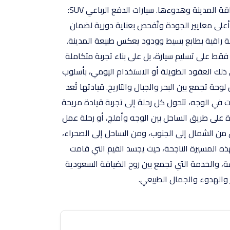
الساحل أو في المناطق الجبلية المجاورة. السيارات الفاخرة: مخصصة لأولئك الذين يرغبون في تجربة قيادة راقية تعكس أناقة المدينة وهدوءها. سيارات الدفع الرباعي SUV:
 أعلى معايير الجودة وتُفحص بعناية دورية لضمان
ة راقية بطابع بسيط وودود يعكس طبيعة المدينة.
قط على تسليم سيارة، بل على بناء تجربة متكاملة
 ذلك العقود الطويلة أو الاستخدام اليومي، بأسلوب
ة تجمع بين البحر والجبال والتاريخ. قيادتها تُعد
ات في الوجه، تتحول كل رحلة إلى تجربة قيادة مريحة
رة على طريق الساحل بين الوجه وأملج، أو رحلة عمل
ق من الشمال إلى الجنوب، ومن الساحل إلى الصحراء،
هذه المسيرة الناجحة، حيث يجسد القيم التي قامت
ظيفة، والخدمة التي تجمع بين روح الضيافة السعودية
ر والهدوء والجمال الطبيعي.