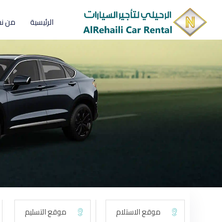
الرئيسية
من ن
الاصناف
اقتصادية
صغيرة
وسط
عائلي
فخمة
نقل خاص
كروس اوفر
كبيرة
مميزة
فخمه صغيرة
موقع الاستلام
موقع التسليم
العلامة التجارية