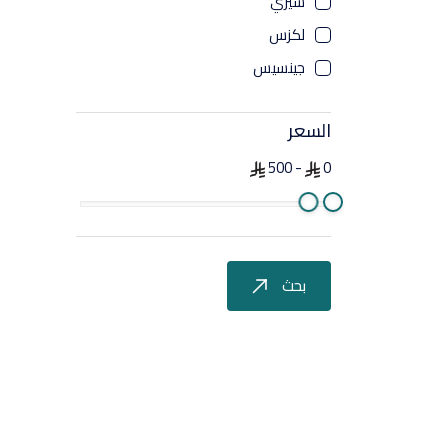
شيري
لكزس
جينسيس
السعر
500
-
0
بحث