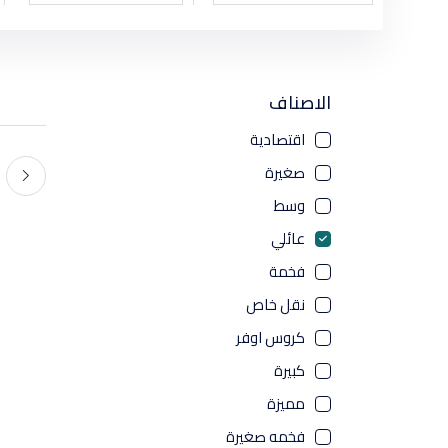
كيا
شانجان
مرسيدس
الاصناف
نيسان
اقتصادية
سوزوكي
صغيرة
تويوتا
وسط
فورد
عائلي
جيلي
فخمة
هيونداي
نقل خاص
شيفورلية
كروس اوفر
BMW
كبيرة
مازدا
مميزة
شيري
فخمه صغيرة