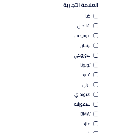
لكزس
العلامة التجارية
جينسيس
كيا
شانجان
السعر
مرسيدس
500
-
0
نيسان
سوزوكي
تويوتا
فورد
بحث
جيلي
هيونداي
شيفورلية
BMW
مازدا